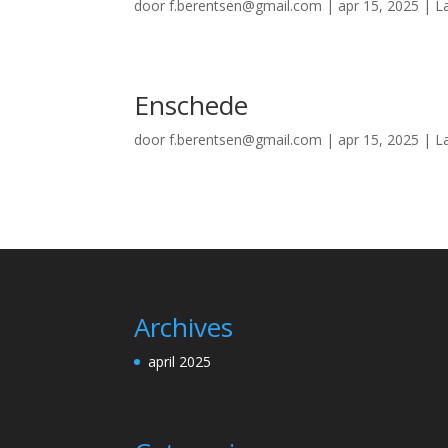
door
f.berentsen@gmail.com
|
apr 15, 2025
|
L
Enschede
door
f.berentsen@gmail.com
|
apr 15, 2025
|
L
Archives
april 2025